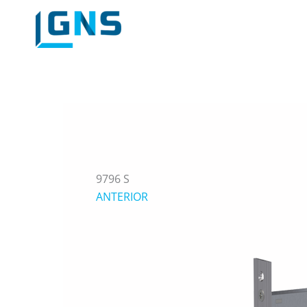
Skip
to
content
9796 S
ANTERIOR