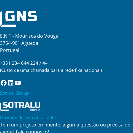
E.N.1 - Mourisca do Vouga
3754-901 Águeda
Portugal
+351 234 644 224 / 44
(Custo de uma chamada para a rede fixa nacional)
Facebook
LinkedIn
YouTube
Sotralu Group
Gostaria de ser contactado?
Tem um projeto em mente, alguma questão ou precisa de
ajuda? Fale connosco!