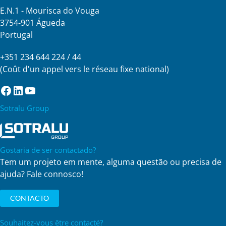
E.N.1 - Mourisca do Vouga
3754-901 Águeda
Portugal
+351 234 644 224 / 44
(Coût d'un appel vers le réseau fixe national)
Facebook
LinkedIn
YouTube
Sotralu Group
Gostaria de ser contactado?
Tem um projeto em mente, alguma questão ou precisa de
ajuda? Fale connosco!
CONTACTO
Souhaitez-vous être contacté?