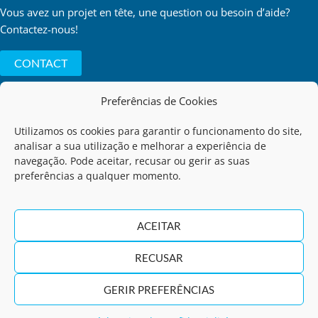
Vous avez un projet en tête, une question ou besoin d’aide?
Contactez-nous!
CONTACT
Preferências de Cookies
Utilizamos os cookies para garantir o funcionamento do site,
Politique de Confidentialité
analisar a sua utilização e melhorar a experiência de
navegação. Pode aceitar, recusar ou gerir as suas
preferências a qualquer momento.
Code de Conduite
Termes d'Utilization
ACEITAR
RECUSAR
Règlement de la Communication des Infractions
GERIR PREFERÊNCIAS
©2026 | GNS - Georgina Neto dos Santos.