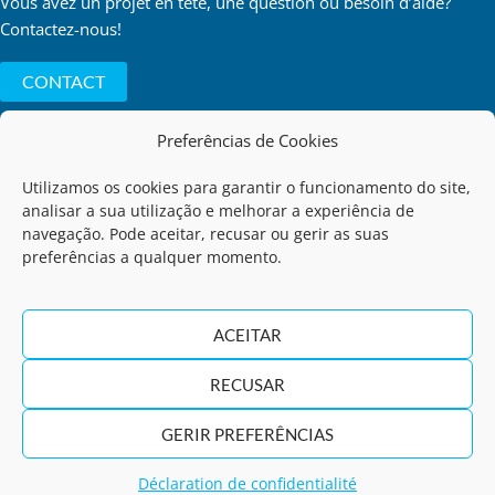
Vous avez un projet en tête, une question ou besoin d’aide?
Contactez-nous!
CONTACT
Preferências de Cookies
Utilizamos os cookies para garantir o funcionamento do site,
Politique de Confidentialité
analisar a sua utilização e melhorar a experiência de
navegação. Pode aceitar, recusar ou gerir as suas
preferências a qualquer momento.
Code de Conduite
Termes d'Utilization
ACEITAR
RECUSAR
Règlement de la Communication des Infractions
GERIR PREFERÊNCIAS
©2026 | GNS - Georgina Neto dos Santos.
Déclaration de confidentialité