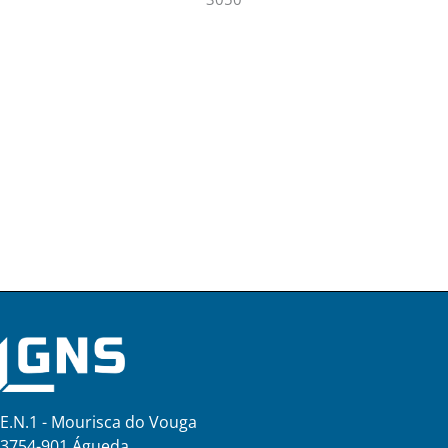
E.N.1 - Mourisca do Vouga
3754-901 Águeda