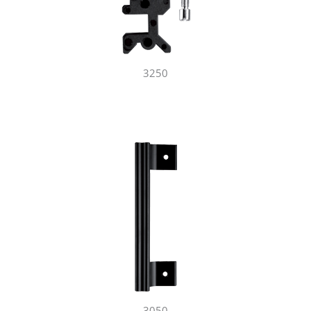
3250
3050