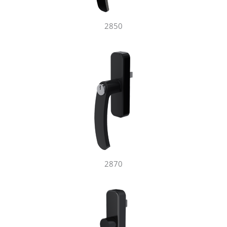
2850
2870