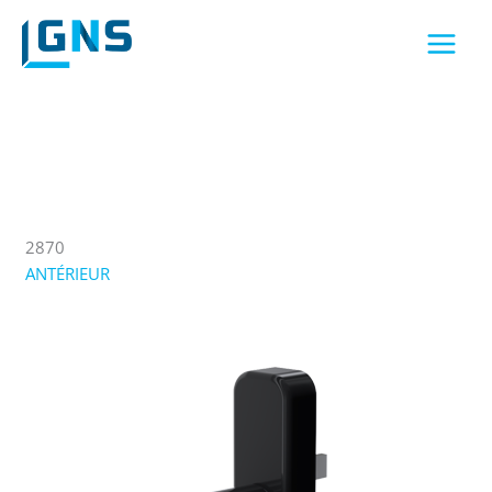
Aller
au
contenu
2870
ANTÉRIEUR