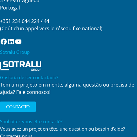
3754-901 Águeda
Portugal
+351 234 644 224 / 44
(Coût d'un appel vers le réseau fixe national)
Facebook
LinkedIn
YouTube
Sotralu Group
Gostaria de ser contactado?
Tem um projeto em mente, alguma questão ou precisa de
ajuda? Fale connosco!
CONTACTO
Souhaitez-vous être contacté?
Vous avez un projet en tête, une question ou besoin d’aide?
Contactez-nous!