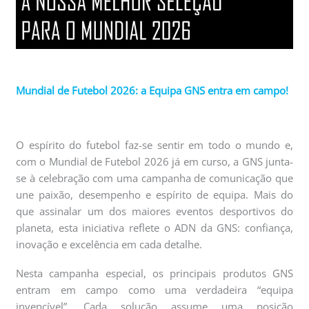
Mundial de Futebol 2026: a Equipa GNS entra em campo!
O espírito do futebol faz-se sentir em todo o mundo e,
com o Mundial de Futebol 2026 já em curso, a GNS junta-
se à celebração com uma campanha de comunicação que
une paixão, desempenho e espírito de equipa. Mais do
que assinalar um dos maiores eventos desportivos do
planeta, esta iniciativa reflete o ADN da GNS: confiança,
inovação e excelência em cada detalhe.
Nesta campanha especial, os principais produtos GNS
entram em campo como uma verdadeira “equipa
invencível”. Cada solução assume uma posição