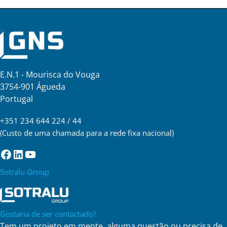
E.N.1 - Mourisca do Vouga
3754-901 Águeda
Portugal
+351 234 644 224 / 44
(Custo de uma chamada para a rede fixa nacional)
Facebook
LinkedIn
YouTube
Sotralu Group
Gostaria de ser contactado?
Tem um projeto em mente, alguma questão ou precisa de