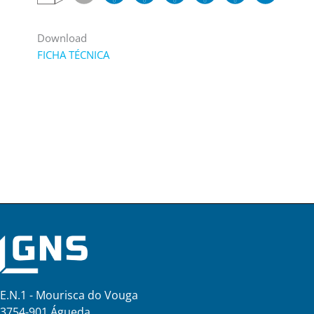
Download
FICHA TÉCNICA
E.N.1 - Mourisca do Vouga
3754-901 Águeda