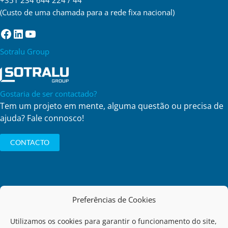
+351 234 644 224 / 44
(Custo de uma chamada para a rede fixa nacional)
Facebook
LinkedIn
YouTube
Sotralu Group
Gostaria de ser contactado?
Tem um projeto em mente, alguma questão ou precisa de
ajuda? Fale connosco!
CONTACTO
Preferências de Cookies
Política de Privacidade
Utilizamos os cookies para garantir o funcionamento do site,