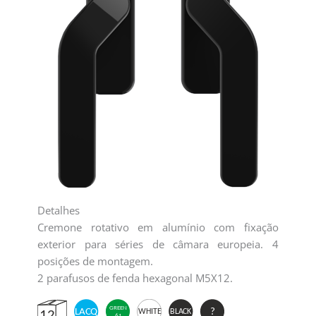
Detalhes
Cremone rotativo em alumínio com fixação
exterior para séries de câmara europeia. 4
posições de montagem.
2 parafusos de fenda hexagonal M5X12.