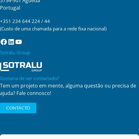
3754-901 Águeda
Portugal
+351 234 644 224 / 44
(Custo de uma chamada para a rede fixa nacional)
Facebook
LinkedIn
YouTube
Sotralu Group
Gostaria de ser contactado?
Tem um projeto em mente, alguma questão ou precisa de
ajuda? Fale connosco!
CONTACTO