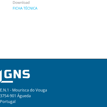
Download
FICHA TÉCNICA
E.N.1 - Mourisca do Vouga
3754-901 Águeda
Portugal