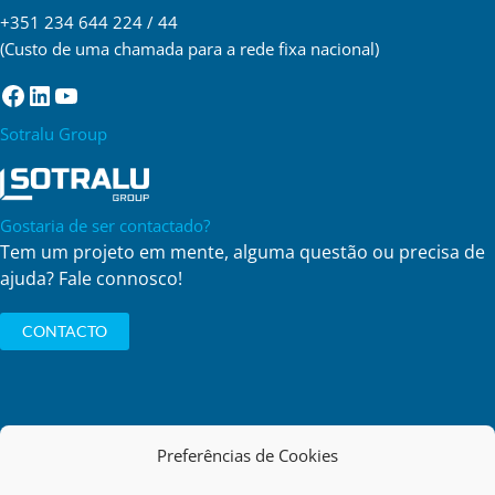
+351 234 644 224 / 44
(Custo de uma chamada para a rede fixa nacional)
Facebook
LinkedIn
YouTube
Sotralu Group
Gostaria de ser contactado?
Tem um projeto em mente, alguma questão ou precisa de
ajuda? Fale connosco!
CONTACTO
Preferências de Cookies
Política de Privacidade