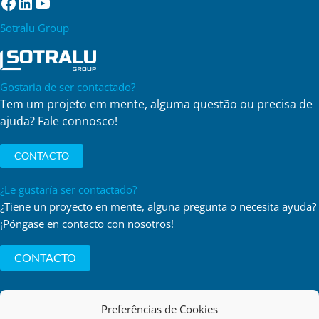
Facebook
LinkedIn
YouTube
Sotralu Group
Gostaria de ser contactado?
Tem um projeto em mente, alguma questão ou precisa de
ajuda? Fale connosco!
CONTACTO
¿Le gustaría ser contactado?
¿Tiene un proyecto en mente, alguna pregunta o necesita ayuda?
¡Póngase en contacto con nosotros!
CONTACTO
Preferências de Cookies