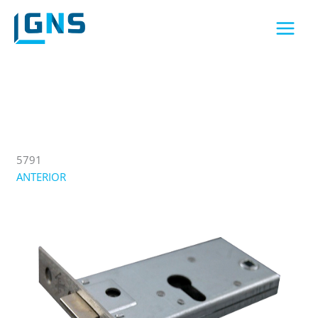
Ir
al
contenido
5791
ANTERIOR