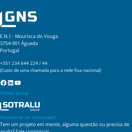
E.N.1 - Mourisca do Vouga
3754-901 Águeda
Portugal
+351 234 644 224 / 44
(Custo de uma chamada para a rede fixa nacional)
Facebook
LinkedIn
YouTube
Sotralu Group
Gostaria de ser contactado?
Tem um projeto em mente, alguma questão ou precisa de
ajuda? Fale connosco!