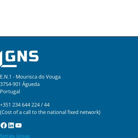
E.N.1 - Mourisca do Vouga
3754-901 Águeda
Portugal
+351 234 644 224 / 44
(Cost of a call to the national fixed network)
Facebook
LinkedIn
YouTube
Sotralu Group